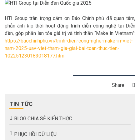
HTI Group trân trọng cảm ơn Báo Chính phủ đã quan tâm,
phản ánh kịp thời hoạt động trình diễn công nghệ tại Diễn
đàn, góp phần lan tỏa giá trị và tinh thần “Make in Vietnam”:
https://baochinhphu.vn/trinh-dien-cong-nghe-make-in-viet-
nam-2025-uav-viet-tham-gia-giai-bai-toan-thuc-tien-
102251230183018177.htm
Share
TIN TỨC
BLOG CHIA SẺ KIẾN THỨC
PHỤC HỒI DỮ LIỆU