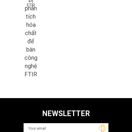
bị
phân
tích
hóa
chất
để
bàn
công
nghệ
FTIR
NEWSLETTER