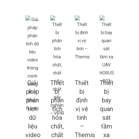
Giải
Thiết
Thiết
Thiết
pháp
bị
bị
bị
phân
phân
định
bay
tích
tích
vị vệ
quan
dữ
hóa
tinh
sát
liệu
chất,
–
tầm
video
chất
Themis
xa