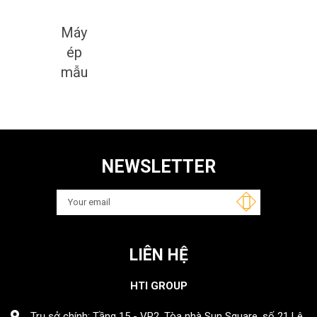
Máy
ép
mẫu
NEWSLETTER
LIÊN HỆ
HTI GROUP
Trụ sở chính: Tầng 15 - VP2, Tòa nhà Sun Square, số 21 Lê