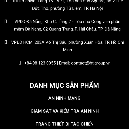
Trụ sở chính: Tầng 15 - VP2, Tòa nhà Sun Square, số 21 Lê
Đức Thọ, phường Từ Liêm, TP. Hà Nội
VPĐD Đà Nẵng: Khu C, Tầng 2 - Tòa nhà Công viên phần
mềm Đà Nẵng, 02 Quang Trung, P. Hải Châu, TP. Đà Nẵng
VPĐD HCM: 203A Võ Thị Sáu, phường Xuân Hòa, TP. Hồ Chí
Minh
+84 98 123 0055 | Email: contact@htigroup.vn
DANH MỤC SẢN PHẨM
AN NINH MẠNG
GIÁM SÁT VÀ KIỂM TRA AN NINH
TRANG THIẾT BỊ TÁC CHIẾN