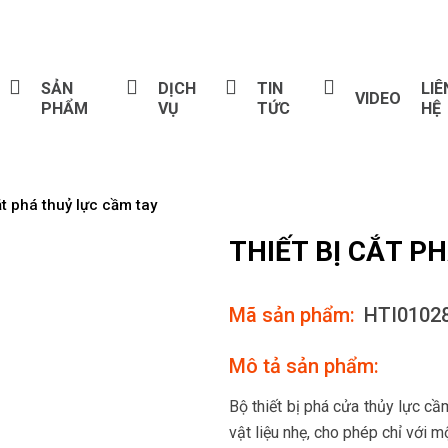
SẢN
DỊCH
TIN
LIÊ
VIDEO
PHẨM
VỤ
TỨC
HỆ
ắt phá thuỷ lực cầm tay
THIẾT BỊ CẮT P
Mã sản phẩm:
HTI0102
Mô tả sản phẩm:
Bộ thiết bị phá cửa thủy lực cầ
vật liệu nhẹ, cho phép chỉ với m