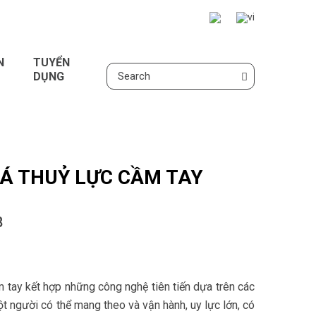
N
TUYỂN
DỤNG
HÁ THUỶ LỰC CẦM TAY
8
m tay kết hợp những công nghệ tiên tiến dựa trên các
ột người có thể mang theo và vận hành, uy lực lớn, có